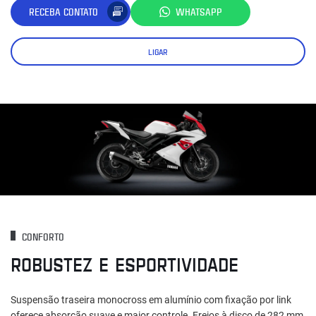
RECEBA CONTATO
WHATSAPP
LIGAR
CONFORTO
ROBUSTEZ E ESPORTIVIDADE
Suspensão traseira monocross em alumínio com fixação por link
oferece absorção suave e maior controle. Freios à disco de 282 mm